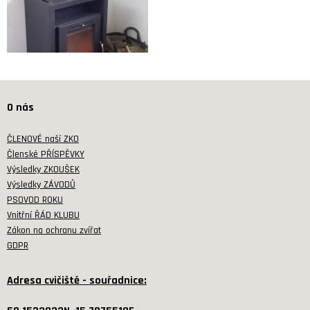
O nás
ČLENOVÉ naší ZKO
Členské PŘÍSPĚVKY
Výsledky ZKOUŠEK
Výsledky ZÁVODŮ
PSOVOD ROKU
Vnitřní ŘÁD KLUBU
Zákon na ochranu zvířat
GDPR
Adresa cvičiště - souřadnice: