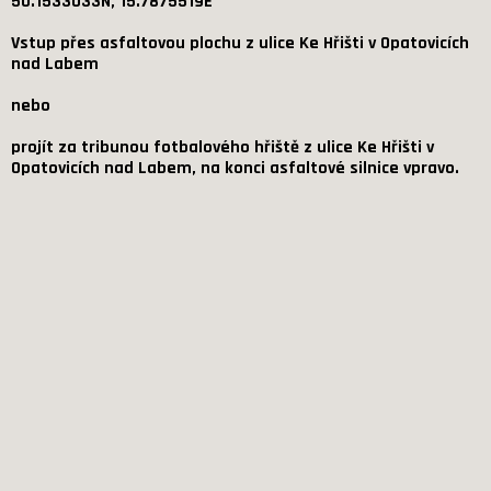
50.1533033N, 15.7875519E
Vstup přes asfaltovou plochu z ulice Ke Hřišti v Opatovicích
nad Labem
nebo
projít za tribunou fotbalového hřiště z ulice Ke Hřišti v
Opatovicích nad Labem, na konci asfaltové silnice vpravo.